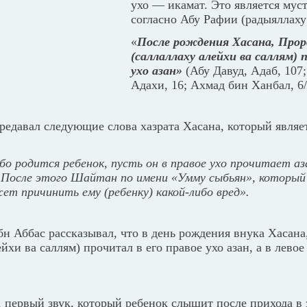
ухо — икамат. Это является мус
согласно Абу Рафии (радыяллаху
«
После рождения Хасана, Про
(саллаллаху алейхи ва саллям) 
ухо азан»
(Абу Давуд, Адаб, 107
Адахи, 16; Ахмад бин Ханбал, 6/
редавал следующие слова хазрата Хасана, который являе
ибо родится ребенок, пусть он в правое ухо прочитает аза
 После этого Шайтан по имени «Умму сыбьян», который
ет причинить ему (ребенку) какой-либо вред».
бн Аббас рассказывал, что в день рождения внука Хасана
ейхи ва саллям) прочитал в его правое ухо азан, а в лево
 первый звук, который ребенок слышит после прихода в