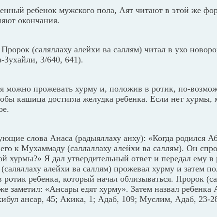
енный ребенок мужского пола, Аят читают в этой же фор
няют окончания.
Пророк (саляллаху алейхи ва саллям) читал в ухо новор
-Зухайли, 3/640, 641).
я можно прожевать хурму и, положив в ротик, по-возмо
тобы кашица достигла желудка ребенка. Если нет хурмы,
ое.
ющие слова Анаса (радыяллаху анху): «Когда родился А
 его к Мухаммаду (саллаллаху алейхи ва саллям). Он спр
бой хурмы?» Я дал утвердительный ответ и передал ему в
(саляллаху алейхи ва саллям) прожевал хурму и затем п
 ротик ребенка, который начал облизываться. Пророк (с
 же заметил: «Ансары едят хурму». Затем назвал ребенка
ибул ансар, 45; Акика, 1; Адаб, 109; Муслим, Адаб, 23-2