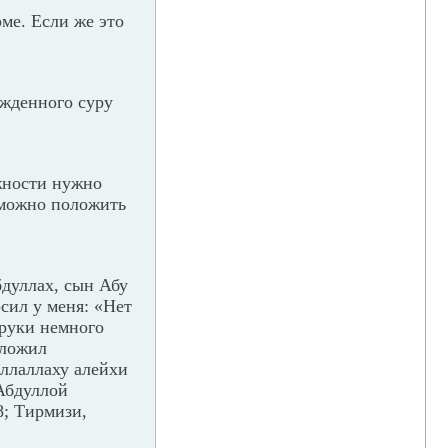
ме. Если же это
ожденного суру
жности нужно
 можно положить
бдуллах, сын Абу
осил у меня: «Нет
 руки немного
оложил
аллаллаху алейхи
 Абдуллой
8; Тирмизи,