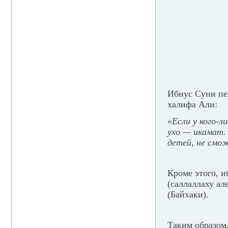
Ибнус Суни пе
халифа Али:
«Если у кого-л
ухо — икамат.
детей, не смож
Кроме этого, и
(саллаллаху ал
(Байхаки).
Таким образом,