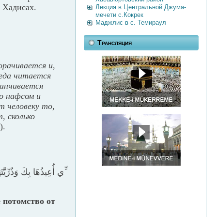
в Хадисах.
Лекция в Центральной Джума-
мечети с.Кокрек
Маджлис в с. Темираул
Трансляция
орачивается и,
огда читается
канчивается
о нафсом и
т человеку то,
, сколько
).
ي أُعِيذُهَا بِكَ وَذُرِّيَّت
 потомство от