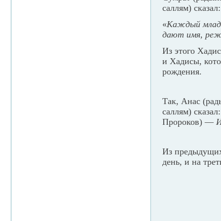
саллям) сказал:
«
Каждый младен
дают имя, реж
Из этого Хадис
и Хадисы, кото
рождения.
Так, Анас (рад
саллям) сказал:
Пророков) —
И
Из предыдущих
день, и на тре