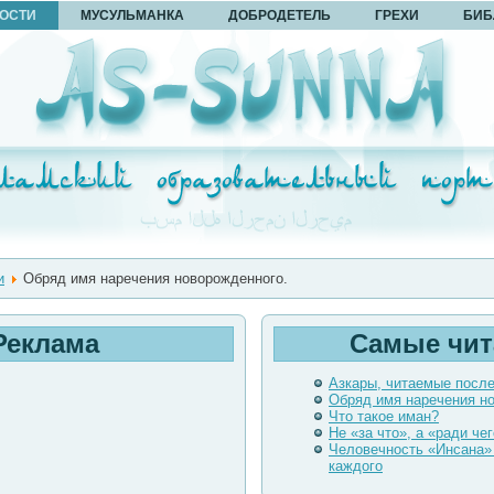
ОСТИ
МУСУЛЬМАНКА
ДОБРОДЕТЕЛЬ
ГРЕХИ
БИБ
и
Обряд имя наречения новорожденного.
Реклама
Самые чи
Азкары, читаемые посл
Обряд имя наречения н
Что такое иман?
Не «за что», а «ради чег
Человечность «Инсана»
каждого