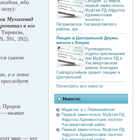
Сегодня, 12 марта,
тахабом, ибо
первый заместитель
 анху):
Муфтия РД Абдулла
Аджимоллаев
рок Мухаммад
посетил с.
Петраковское Хасавюртовского
прочитал в его
района, где ...
; Тирмизи,
9, 391, 392).
Лекция в Центральной Джума-
мечети с.Кокрек
Руководитель
отдела просвещение
тся сыном
при Муфтияте РД в
Хасавюртовском
районе Алигаджи
Сайгидгусейнов провел лекцию в
н, а в левое
Центральной ...
 преследует
Посмотреть все новости
Новости:
, Пророк
Маджлис в с.Первомайское
е — икамат
Первый заместитель Муфтия РД
Абдулла Аджимоллаев посетил
Хасавюртовский район
Первый заместитель Муфтия РД
Абдулла Аджимоллаев посетил
 этот мир — это
Хасавюртовский район