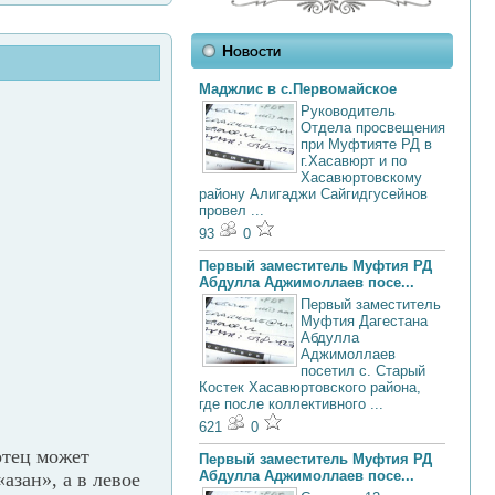
Новости
Маджлис в с.Первомайское
Руководитель
Отдела просвещения
при Муфтияте РД в
г.Хасавюрт и по
Хасавюртовскому
району Алигаджи Сайгидгусейнов
провел ...
93
0
Первый заместитель Муфтия РД
Абдулла Аджимоллаев посе...
Первый заместитель
Муфтия Дагестана
Абдулла
Аджимоллаев
посетил с. Старый
Костек Хасавюртовского района,
где после коллективного ...
621
0
отец может
Первый заместитель Муфтия РД
Абдулла Аджимоллаев посе...
азан», а в левое