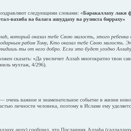
поздравляют следующими словами: «
Баракаллаху лакя 
тал-вахиба ва балага ашуддаху ва рузикта бирраху»
лаh, который оказал тебе Свою милость, этого ребенка 
годарным рабом Тому, Кто оказал тебе Свою милость. Э
увидишь ты от него добро. Если это будет угодно Аллаh
олжен сказать: «Да увеличит Аллаh многократно твои са
иль мухтаж, 4/296).
— очень важное и знаменательное событие в жизни нов
астью личности человека, поэтому в Исламе ему уделяет
ллаху анху) сообщил, что Посланник Аллаhа (саллаллаху