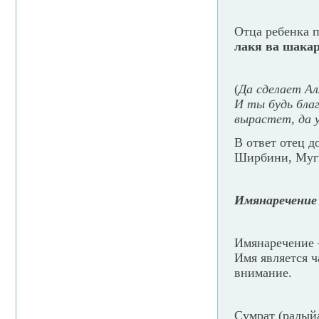
Отца ребенка 
лакя ва шакар
(
Да сделает Ал
И ты будь бла
вырастет, да 
В ответ отец д
Ширбини, Мугн
Имянаречение
Имянаречение 
Имя является ч
внимание.
Сумрат (радыйа