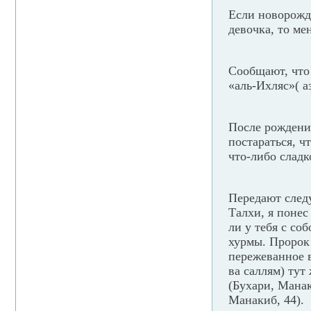
Если новорожд
девочка, то ме
Сообщают, что 
«аль-Ихляс»( аз
После рождени
постараться, ч
что-либо сладк
Передают следу
Талхи, я понес
ли у тебя с со
хурмы. Пророк 
пережеванное в
ва саллям) тут
(Бухари, Манак
Манакиб, 44).