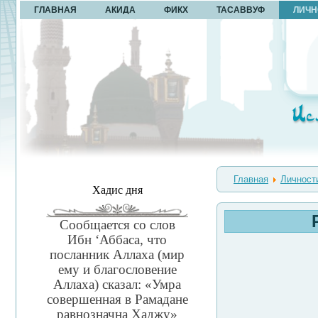
ГЛАВНАЯ
АКИДА
ФИКХ
ТАСАВВУФ
ЛИЧН
Главная
Личност
Хадис дня
Сообщается со слов
Ибн ‘Аббаса, что
посланник Аллаха (мир
ему и благословение
Аллаха) сказал: «Умра
совершенная в Рамадане
равнозначна Хаджу»