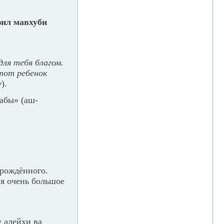
фил мавхуби
для тебя благом.
тот ребенок
у
).
вабы» (аш-
орождённого.
ся очень большое
 алейхи ва