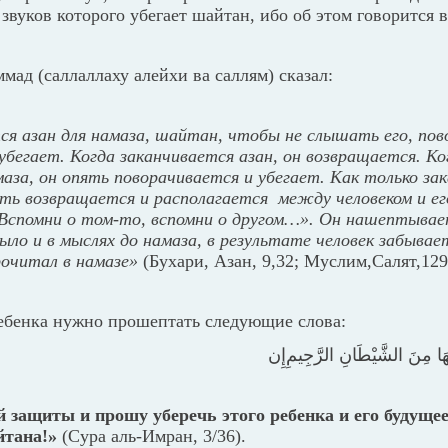
т звуков которого убегает шайтан, ибо об этом говорится 
ад (саллаллаху алейхи ва саллям) сказал:
ся азан для намаза, шайтан, чтобы не слышать его, пов
 убегает. Когда заканчивается азан, он возвращается. К
аза, он опять поворачивается и убегает. Как только за
ять возвращается и располагается между человеком и ег
«Вспомни о том-то, вспомни о другом…». Он нашептывае
было и в мыслях до намаза, в результате человек забывает
рочитал в намазе»
(Бухари, Азан, 9,32; Муслим,Салят,129
ребенка нужно прошептать следующие слова:
َِّهَا مِنَ الشَّيْطَانِ الرَّجِيمِ
إِن
 защиты и прошу уберечь этого ребенка и его будущее
тана!»
(Сура аль-Имран, 3/36).