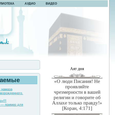
ЛИОТЕКА
АУДИО
ВИДЕО
Аят дня
таемые
«О люди Писания! Не
проявляйте
е намаза
чрезмерности в вашей
оворожденного.
религии и говорите об
о»!!!
Аллахе только правду!»
 — пример для
[Коран, 4:171]