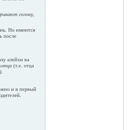
ривают голову,
ень. Но имеются
ь после
ху алейхи ва
 отца
(т.е. отца
).
ожно и в первый
одителей.