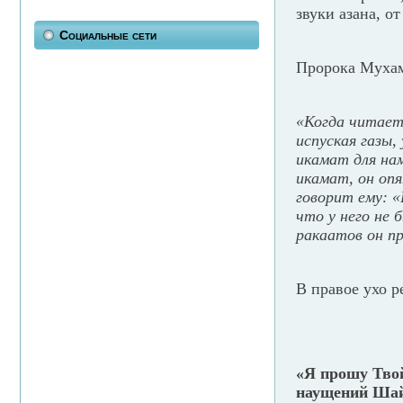
звуки азана, о
Социальные сети
Пророка Мухамм
«Когда читает
испуская газы,
икамат для нам
икамат, он оп
говорит ему: 
что у него не 
ракаатов он п
В правое ухо 
«Я прошу Твой
наущений Шай