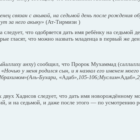
ец связан с акыкой, на седьмой день после рождения об
ут за него акыку»
(Ат-Тирмизи )
а следует, что одобряется дать имя ребёнку на седьмой д
рые гласят, что можно назвать младенца в первый же ден
ыйаллаху анху) сообщил, что Пророк Мухаммад (саллалла
 «
Ночью у меня родился сын, и я назвал его именем моего
брахимом»(Аль-Бухари,
«Адаб
»,105-106;Муслим
«Адаб
»,2
 двух Хадисов следует, что дать имя новорождённому м
тий, и на седьмой, и даже после этого — по усмотрению р