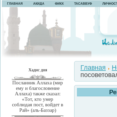
ГЛАВНАЯ
АКИДА
ФИКХ
ТАСАВВУФ
ЛИЧНОС
Главная
Н
Хадис дня
посоветова
Посланник Аллаха (мир
ему и благословение
Ре
Аллаха) также сказал:
«Тот, кто умер
соблюдая пост, войдет в
Рай» (аль-Баззар)