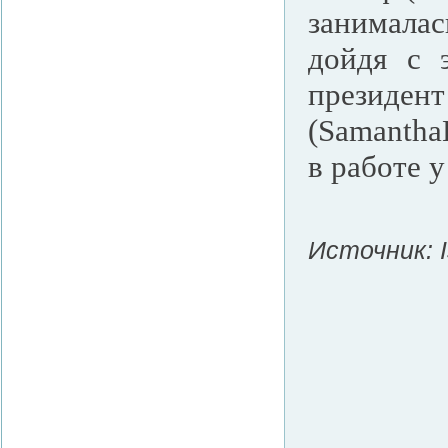
занималас
дойдя с 
президе
(Samantha
в работе у
Источник: I