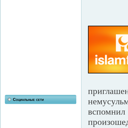
приглаше
немусуль
Социальные сети
вспомнил
произоше