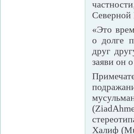
частности
Северной 
«Это врем
о долге 
друг друг
заяви он 
Примечат
подраж
мусульм
(ZiadAhm
стереоти
Халиф (Mu