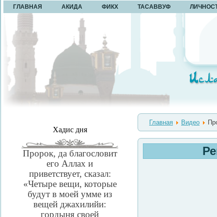
ГЛАВНАЯ
АКИДА
ФИКХ
ТАСАВВУФ
ЛИЧНОС
Главная
Видео
Про
Хадис дня
Ре
Пророк, да благословит
его Аллах и
приветствует, сказал:
«Четыре вещи, которые
будут в моей умме из
вещей джахилийи:
гордыня своей