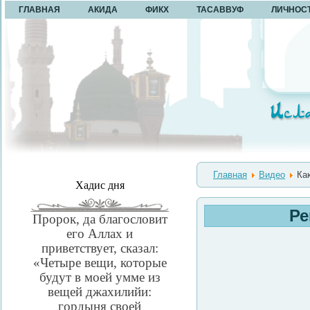
ГЛАВНАЯ
АКИДА
ФИКХ
ТАСАВВУФ
ЛИЧНОС
Главная
Видео
Как
Хадис дня
Ре
Пророк, да благословит
его Аллах и
приветствует, сказал:
«Четыре вещи, которые
будут в моей умме из
вещей джахилийи:
гордыня своей