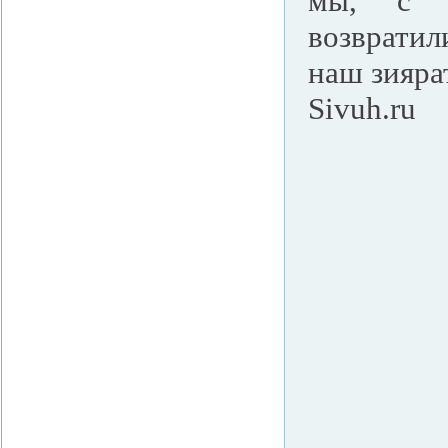
мы, с н
возврати
наш зияра
Sivuh.ru