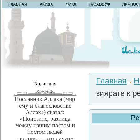
ГЛАВНАЯ
АКИДА
ФИКХ
ТАСАВВУФ
ЛИЧНОС
Главная
Н
Хадис дня
Посланник Аллаха (мир
ему и благословение
Аллаха) сказал:
Ре
«Поистине, разница
между нашим постом и
постом людей
писания — это сухур»