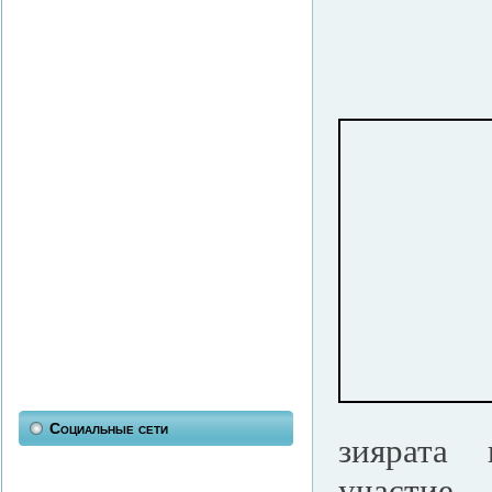
Социальные сети
зиярата 
участие