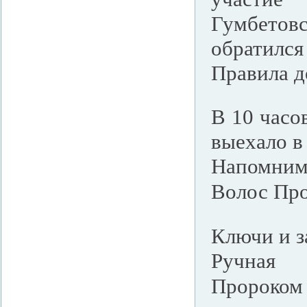
Гумбетов
обратилс
Правила 
В 10 часо
выехало в
Напомним 
Волос Пр
Ключи и з
Ручная 
Пророко