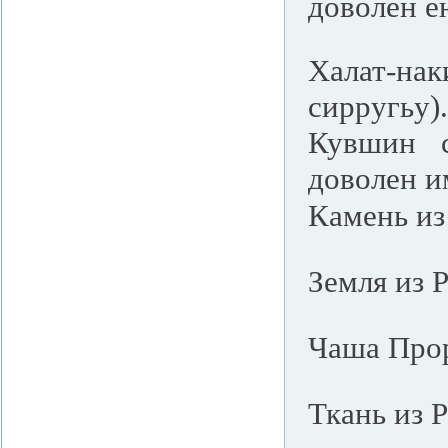
доволен ею
Халат-нак
сирругьу).
Кувшин с
доволен им
Камень из
Земля из 
Чаша Про
Ткань из 