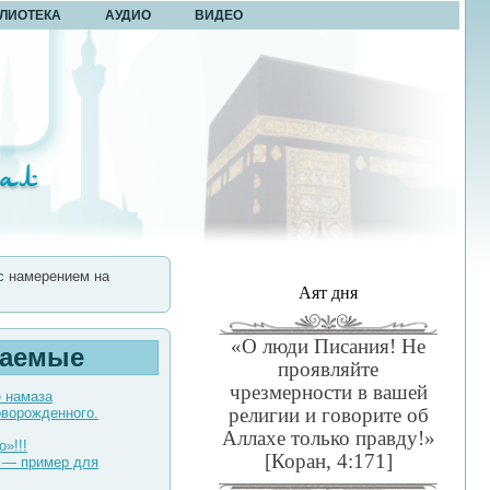
ЛИОТЕКА
АУДИО
ВИДЕО
с намерением на
Аят дня
«О люди Писания! Не
таемые
проявляйте
чрезмерности в вашей
е намаза
религии и говорите об
оворожденного.
Аллахе только правду!»
о»!!!
[Коран, 4:171]
 — пример для