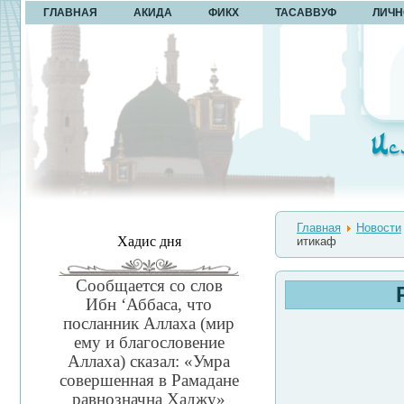
ГЛАВНАЯ
АКИДА
ФИКХ
ТАСАВВУФ
ЛИЧН
Главная
Новости
Хадис дня
итикаф
Сообщается со слов
Ибн ‘Аббаса, что
посланник Аллаха (мир
ему и благословение
Аллаха) сказал: «Умра
совершенная в Рамадане
равнозначна Хаджу»