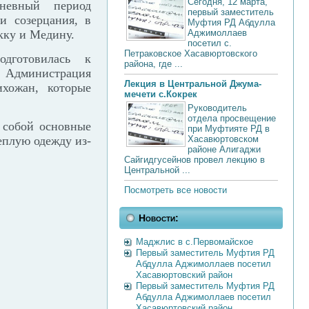
Сегодня, 12 марта,
невный период
первый заместитель
и созерцания, в
Муфтия РД Абдулла
кку и Медину.
Аджимоллаев
посетил с.
Петраковское Хасавюртовского
дготовилась к
района, где ...
 Администрация
Лекция в Центральной Джума-
ихожан, которые
мечети с.Кокрек
Руководитель
отдела просвещение
 собой основные
при Муфтияте РД в
еплую одежду из-
Хасавюртовском
районе Алигаджи
Сайгидгусейнов провел лекцию в
Центральной ...
Посмотреть все новости
Новости:
Маджлис в с.Первомайское
Первый заместитель Муфтия РД
Абдулла Аджимоллаев посетил
Хасавюртовский район
Первый заместитель Муфтия РД
Абдулла Аджимоллаев посетил
Хасавюртовский район