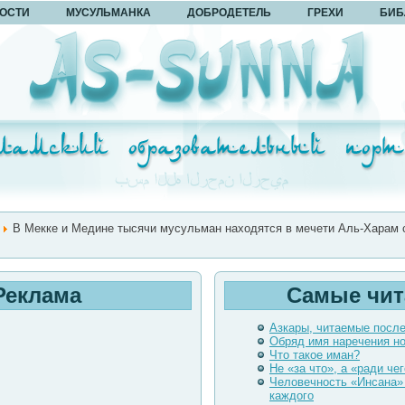
ОСТИ
МУСУЛЬМАНКА
ДОБРОДЕТЕЛЬ
ГРЕХИ
БИБ
В Мекке и Медине тысячи мусульман находятся в мечети Аль-Харам 
Реклама
Самые чи
Азкары, читаемые посл
Обряд имя наречения н
Что такое иман?
Не «за что», а «ради чег
Человечность «Инсана»
каждого