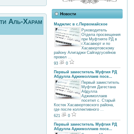
Новости
ети Аль-Харам
Маджлис в с.Первомайское
Руководитель
Отдела просвещения
при Муфтияте РД в
г.Хасавюрт и по
Хасавюртовскому
району Алигаджи Сайгидгусейнов
провел ...
93
0
Первый заместитель Муфтия РД
Абдулла Аджимоллаев посе...
Первый заместитель
Муфтия Дагестана
Абдулла
Аджимоллаев
посетил с. Старый
Костек Хасавюртовского района,
где после коллективного ...
621
0
Первый заместитель Муфтия РД
Абдулла Аджимоллаев посе...