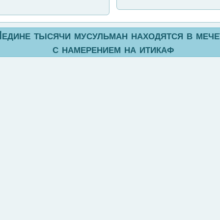
едине тысячи мусульман находятся в меч
с намерением на итикаф