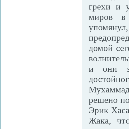
грехи и у
миров в
упомянул,
предопред
домой сег
волнитель
и они за
достойн
Мухаммад
решено по
Эрик Хаса
Жака, чт