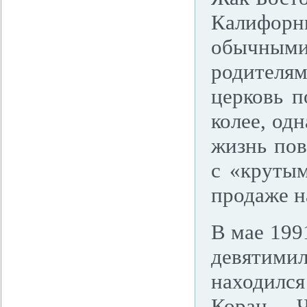
Калифор
обычным
родителя
церковь п
колее, од
жизнь пов
с «крутым
продаже н
В мае 199
девятими
находился
Коран. 