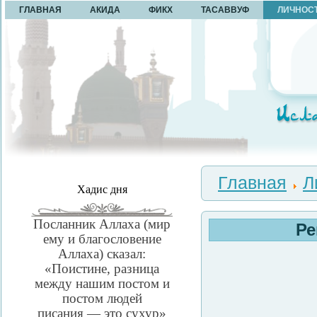
ГЛАВНАЯ
АКИДА
ФИКХ
ТАСАВВУФ
ЛИЧНОС
Главная
Л
Хадис дня
Посланник Аллаха (мир
Ре
ему и благословение
Аллаха) сказал:
«Поистине, разница
между нашим постом и
постом людей
писания — это сухур»