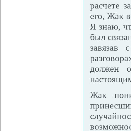
расчете з
его, Жак в
Я знаю, ч
был связан
завязав 
разговора
должен о
настоящи
Жак пони
принесш
случайнос
возможнос