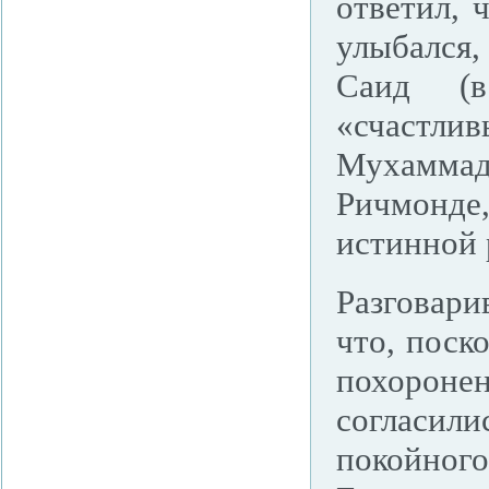
ответил, 
улыбался
Саид (в
«счастл
Мухаммад
Ричмонде,
истинной 
Разговари
что, поск
похоронен
согласил
покойног