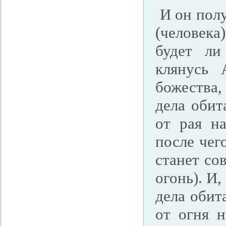
И он полу
(человека)
будет ли
клянусь 
божества,
дела обит
от рая на
после чег
станет со
огонь). И
дела обит
от огня н