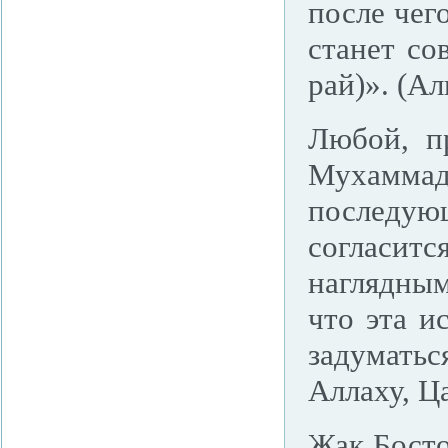
после чего
станет со
рай)». (А
Любой, п
Мухамма
последую
согласит
наглядным
что эта и
задуматьс
Аллаху, Ц
Жак Босто