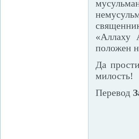
мусульм
немусул
священник
«Аллаху 
положен н
Да прост
милость!
Перевод
З