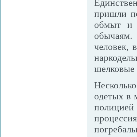
Единствен
пришли п
обмыт и 
обычаям
человек, 
наркоде
шелковые
Нескольк
одетых в 
полицией
процесси
погреба