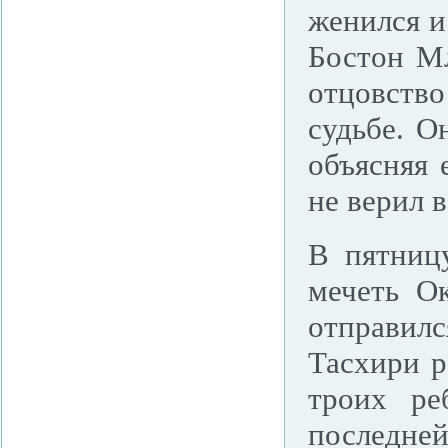
женился и
Бостон Мл
отцовств
судьбе. О
объясняя 
не верил 
В пятниц
мечеть О
отправил
Тасхири р
троих ре
последней