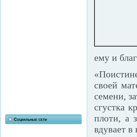
ему и благ
«Поистин
своей мат
семени, за
сгустка к
плоти, а 
Социальные сети
вдувает в 