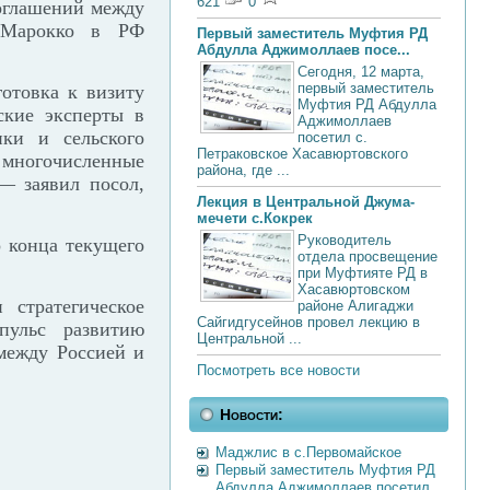
621
0
оглашений между
 Марокко в РФ
Первый заместитель Муфтия РД
Абдулла Аджимоллаев посе...
Сегодня, 12 марта,
первый заместитель
готовка к визиту
Муфтия РД Абдулла
ские эксперты в
Аджимоллаев
ки и сельского
посетил с.
Петраковское Хасавюртовского
ы многочисленные
района, где ...
— заявил посол,
Лекция в Центральной Джума-
мечети с.Кокрек
Руководитель
о конца текущего
отдела просвещение
при Муфтияте РД в
Хасавюртовском
 стратегическое
районе Алигаджи
Сайгидгусейнов провел лекцию в
ульс развитию
Центральной ...
между Россией и
Посмотреть все новости
Новости:
Маджлис в с.Первомайское
Первый заместитель Муфтия РД
Абдулла Аджимоллаев посетил