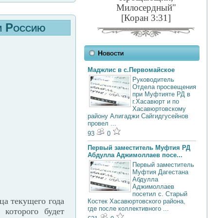
Милосердный"
[Коран 3:31]
ом Россию
Новости
Маджлис в с.Первомайское
Руководитель
Отдела просвещения
при Муфтияте РД в
г.Хасавюрт и по
Хасавюртовскому
району Алигаджи Сайгидгусейнов
провел ...
93
0
Первый заместитель Муфтия РД
Абдулла Аджимоллаев посе...
Первый заместитель
Муфтия Дагестана
Абдулла
Аджимоллаев
посетил с. Старый
ца текущего года
Костек Хасавюртовского района,
где после коллективного ...
 которого будет