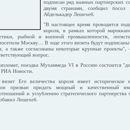
подписан ряд важных партнерских с
двумя странами, сообщил посол
Абделькадер Лешехеб.
"В настоящее время проводится под
короля, в рамках которой мароккан
гетики, рыбной и военной промышленности, логисти
 посетили Москву… В ходе этого визита будут подписан
и, а также согласованы некоторые крупные проекты", 
ответствующий вопрос.
ипломат, поездка Мухаммеда VI в Россию состоится "д
т РИА Новости.
 визит Его величества короля имеет историческое и
он призван придать мощный и качественный имп
отношений и углублению стратегического партнерства 
обавил Лешехеб.