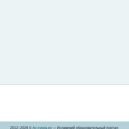
2012–
2026 ©
Ас-сунна.ру
— Исламский образовательный портал.