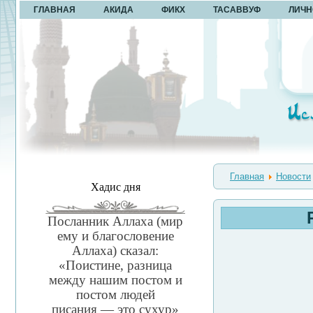
ГЛАВНАЯ
АКИДА
ФИКХ
ТАСАВВУФ
ЛИЧН
Главная
Новости
Хадис дня
Посланник Аллаха (мир
ему и благословение
Аллаха) сказал:
«Поистине, разница
между нашим постом и
постом людей
писания — это сухур»