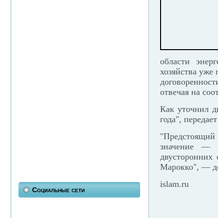
области энер
хозяйства уже
договоренност
отвечая на со
Как уточнил д
года", передае
"Предстоящий
значение — 
двусторонних 
Марокко", — д
islam.ru
Социальные сети