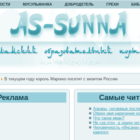
ОСТИ
МУСУЛЬМАНКА
ДОБРОДЕТЕЛЬ
ГРЕХИ
БИБ
В текущем году король Марокко посетит с визитом Россию
Реклама
Самые чи
Азкары, читаемые посл
Обряд имя наречения н
Что такое иман?
Не «за что», а «ради чег
Человечность «Инсана»
каждого