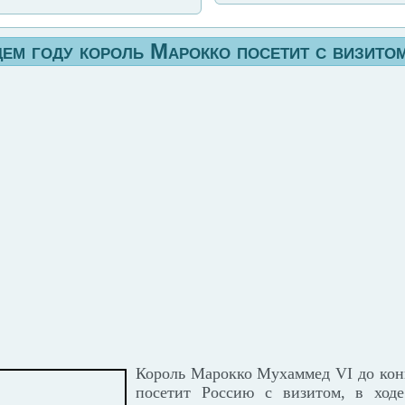
щем году король Марокко посетит с визит
Король Марокко Мухаммед VI до кон
посетит Россию с визитом, в ходе