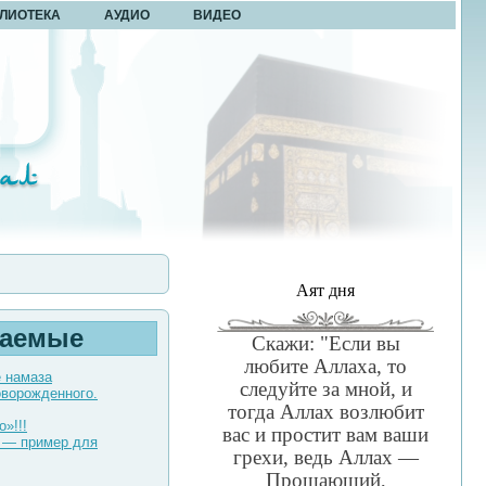
ЛИОТЕКА
АУДИО
ВИДЕО
Аят дня
таемые
Скажи: "Если вы
любите Аллаха, то
е намаза
следуйте за мной, и
оворожденного.
тогда Аллах возлюбит
о»!!!
вас и простит вам ваши
 — пример для
грехи, ведь Аллах —
Прощающий,