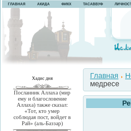
ГЛАВНАЯ
АКИДА
ФИКХ
ТАСАВВУФ
ЛИЧНОС
Главная
Н
Хадис дня
медресе
Посланник Аллаха (мир
ему и благословение
Ре
Аллаха) также сказал:
«Тот, кто умер
соблюдая пост, войдет в
Рай» (аль-Баззар)