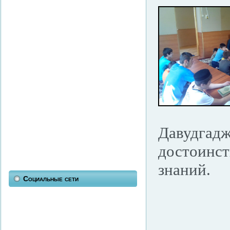
Давудгад
достоинст
знаний.
Социальные сети