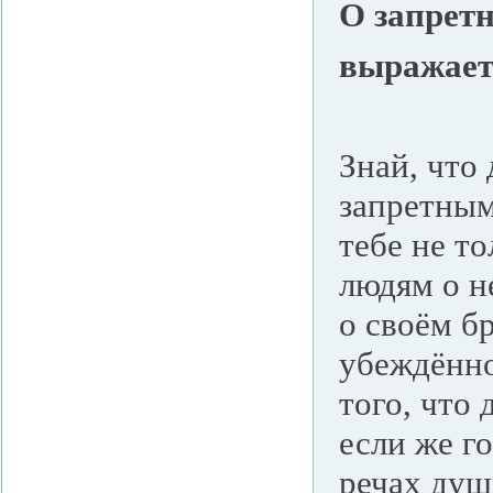
О запретн
выражает
Знай, что
запретным
тебе не т
людям о н
о своём б
убеждённо
того, что
если же г
речах душ