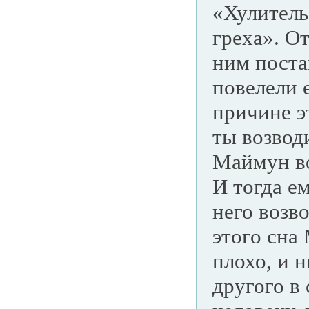
«Хулитель
греха». О
ним поста
повелели 
причине эт
ты возводи
Маймун во
И тогда е
него возво
этого сна
плохо, и 
другого в 