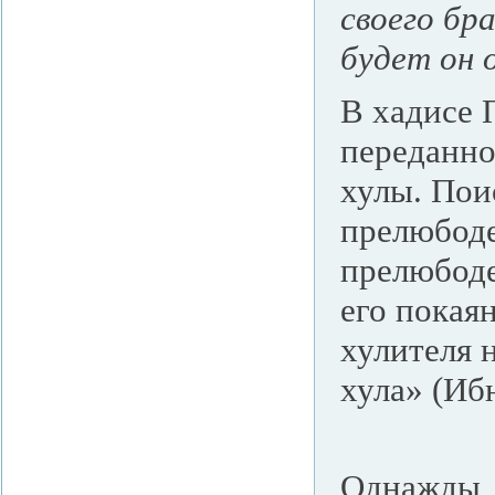
своего бр
будет он 
В хадисе 
переданно
хулы. Пои
прелюбоде
прелюбоде
его покаян
хулителя н
хула» (Иб
Однажды, 