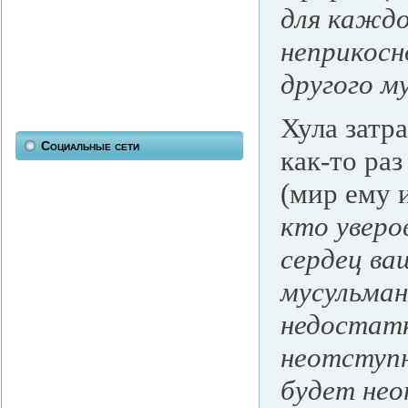
для каждо
неприкосн
другого м
Хула затр
Социальные сети
как-то ра
(мир ему 
кто уверо
сердец ва
мусульман
недостатк
неотступн
будет нео