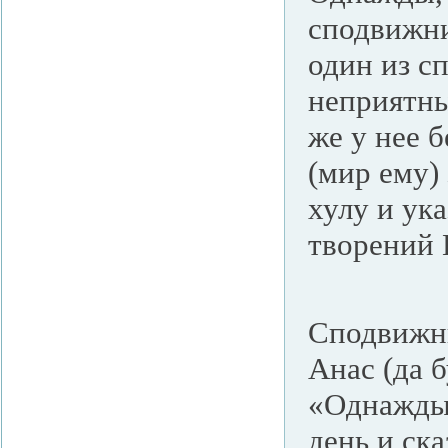
сподвижни
один из с
неприятны
же у нее 
(мир ему)
хулу и ук
творений 
Сподвижни
Анас (да 
«Однажды 
день и ска