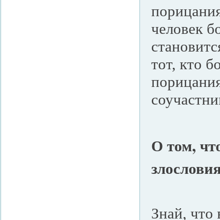
порицания
человек б
становитс
тот, кто б
порицания
соучастни
О том, чт
злослови
Знай, что