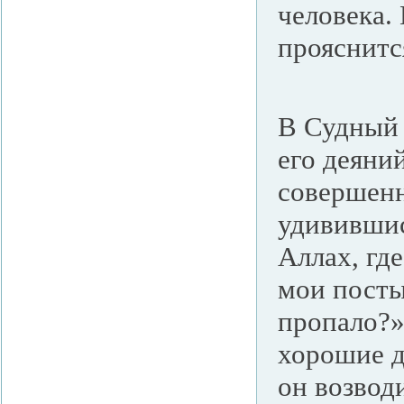
человека.
прояснитс
В Судный 
его деяни
совершенн
удивившис
Аллах, гд
мои посты,
пропало?»
хорошие д
он возводи