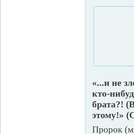
«...и не з
кто-нибуд
брата?! (
этому!» (
Пророк (м