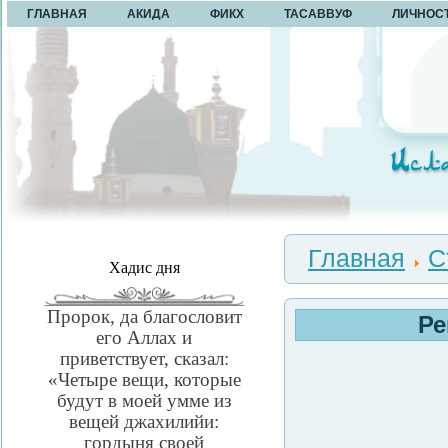
ГЛАВНАЯ
АКИДА
ФИКХ
ТАСАВВУФ
ЛИЧНОС
Главная
С
Хадис дня
Пророк, да благословит
Ре
его Аллах и
приветствует, сказал:
«Четыре вещи, которые
будут в моей умме из
вещей джахилийи:
гордыня своей