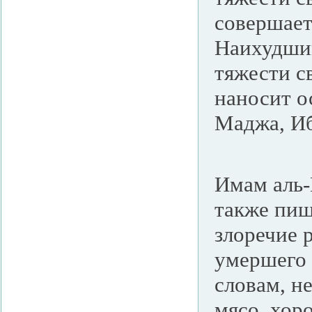
совершает
Наихудший
тяжести св
наносит о
Маджа, Иб
Имам аль-
также пише
злоречие 
умершего 
словам, не
мясо, хор