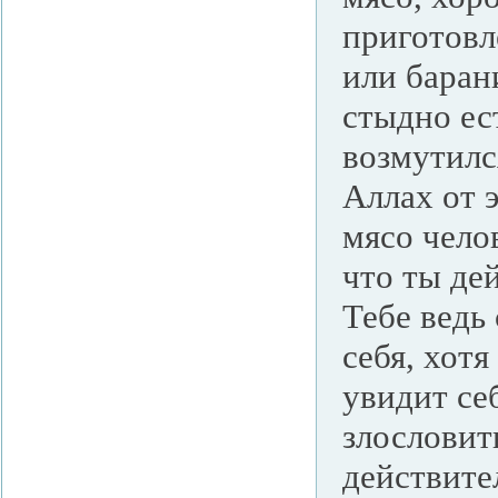
приготовл
или барани
стыдно ес
возмутился
Аллах от э
мясо челов
что ты де
Тебе ведь 
себя, хотя
увидит се
злословить
действите