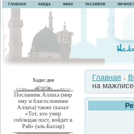
ГЛАВНАЯ
АКИДА
ФИКХ
ТАСАВВУФ
ЛИЧНОС
Главная
В
Хадис дня
на мажлисе 
Посланник Аллаха (мир
ему и благословение
Ре
Аллаха) также сказал:
«Тот, кто умер
соблюдая пост, войдет в
Рай» (аль-Баззар)