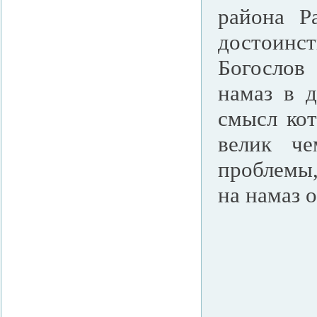
района Р
достоинс
Богослов 
намаз в д
смысл кот
велик ч
проблемы,
на намаз о