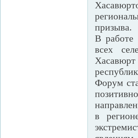
Хасавюр
регионал
призыва.
В работе 
всех сел
Хасавюр
республик
Форум ста
позитив
направлен
в регион
экстреми