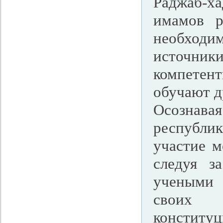
Раджаб-х
имамов р
необходим
источни
компетен
обучают д
Осознава
республи
участие 
следуя з
учеными 
своих 
конститу