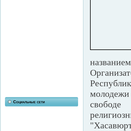
названием
Организ
Республи
молодежи
свобод
Социальные сети
религиоз
"Хасавю