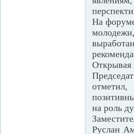
явлениям
перспекти
На форуме
молодежи
выработ
рекоменда
Открывая 
Председа
отметил,
позитивны
на роль ду
Заместит
Руслан Ам