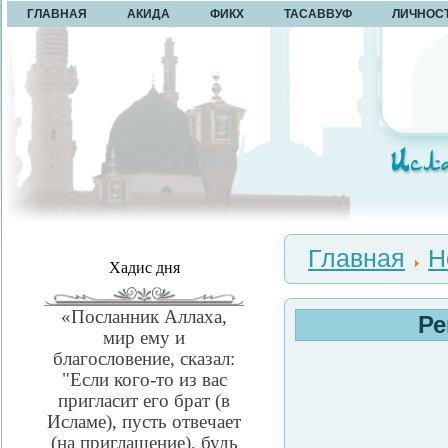
ГЛАВНАЯ
АКИДА
ФИКХ
ТАСАВВУФ
ЛИЧНОС
Главная
Н
Хадис дня
«Посланник Аллаха,
Ре
мир ему и
благословение, сказал:
"Если кого-то из вас
пригласит его брат (в
Исламе), пусть отвечает
(на приглашение), будь