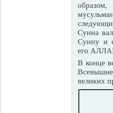
образом
мусульма
следующи
Сунна вал
Сунну и с
его АЛЛАГ
В конце в
Всевышне
великих п