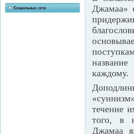
Джамаа» 
Социальные сети
придержи
благосло
основыв
поступк
название
каждому.
Доподлин
«суннизм
течение и
того, в 
Джамаа я