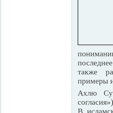
понимани
последне
также ра
примеры и
Ахлю Су
согласия»
В исламс