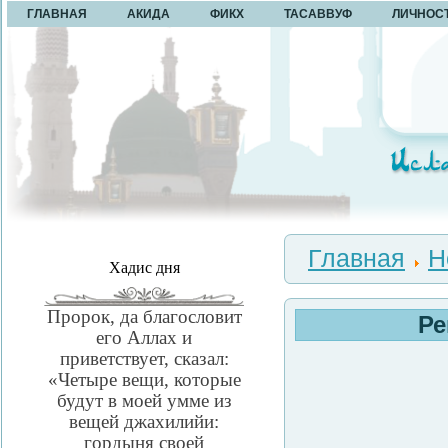
ГЛАВНАЯ
АКИДА
ФИКХ
ТАСАВВУФ
ЛИЧНОС
Главная
Н
Хадис дня
Пророк, да благословит
Ре
его Аллах и
приветствует, сказал:
«Четыре вещи, которые
будут в моей умме из
вещей джахилийи:
гордыня своей