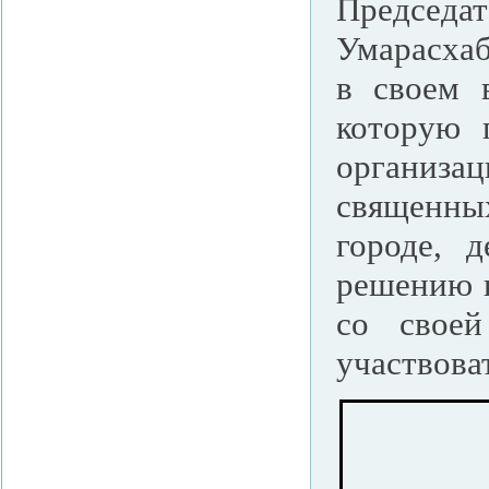
Председа
Умарасхаб
в своем 
которую 
организ
священных
городе, д
решению к
со своей
участвова