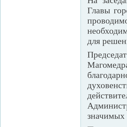
На заседа
Главы гор
проводим
необходим
для решен
Председ
Магоме
благодар
духовен
действите
Админист
значимых 