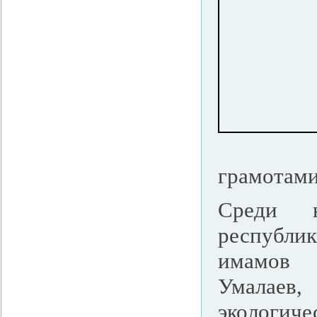
грамотами
Среди н
республи
имамов 
Умалаев
экологи