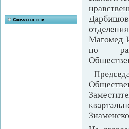
нравстве
Дарбишо
Социальные сети
отделени
Магомед И
по раз
Обществен
Председа
Обществе
Заместите
квартальн
Знаменско