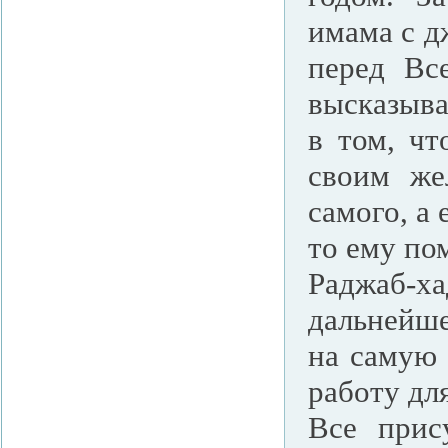
имама с д
перед Вс
высказыва
в том, чт
своим же
самого, а 
то ему по
Раджаб-х
дальнейше
на самую 
работу дл
Все прис