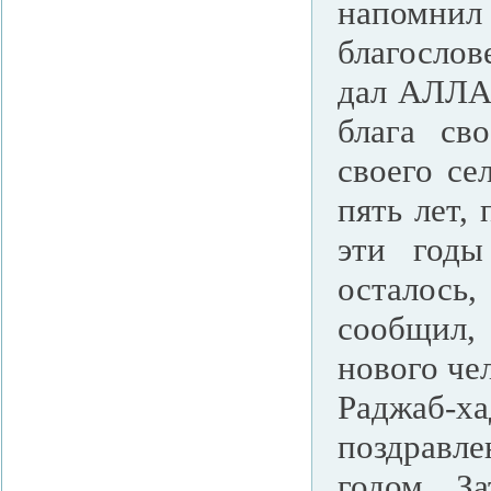
напомн
благослов
дал АЛЛА
блага св
своего се
пять лет, 
эти годы
осталось,
сообщил, 
нового че
Раджаб-ха
поздравл
годом. З