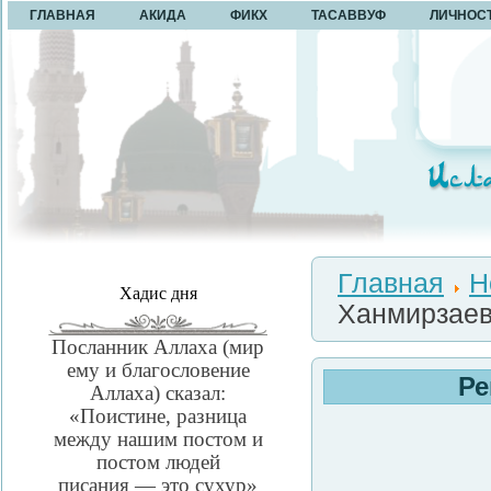
ГЛАВНАЯ
АКИДА
ФИКХ
ТАСАВВУФ
ЛИЧНОС
Главная
Н
Хадис дня
Ханмирзаев
Посланник Аллаха (мир
ему и благословение
Ре
Аллаха) сказал:
«Поистине, разница
между нашим постом и
постом людей
писания — это сухур»