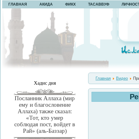
ГЛАВНАЯ
АКИДА
ФИКХ
ТАСАВВУФ
ЛИЧНОС
Главная
Видео
При
Хадис дня
Ре
Посланник Аллаха (мир
ему и благословение
Аллаха) также сказал:
«Тот, кто умер
соблюдая пост, войдет в
Рай» (аль-Баззар)