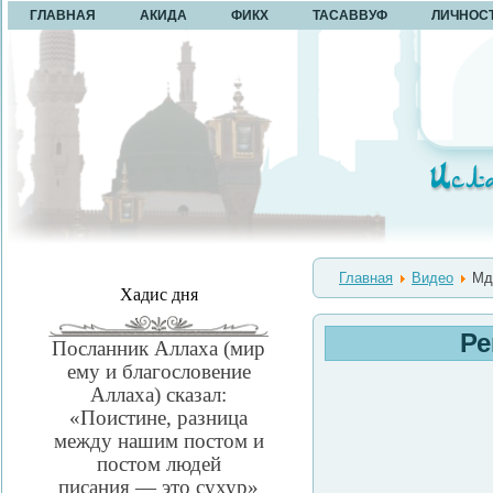
ГЛАВНАЯ
АКИДА
ФИКХ
ТАСАВВУФ
ЛИЧНОС
Главная
Видео
Мдж
Хадис дня
Ре
Посланник Аллаха (мир
ему и благословение
Аллаха) сказал:
«Поистине, разница
между нашим постом и
постом людей
писания — это сухур»