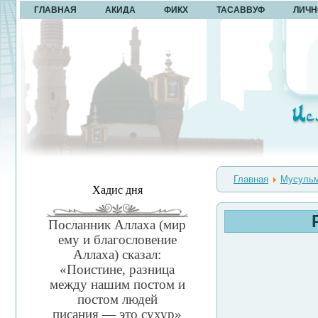
ГЛАВНАЯ
АКИДА
ФИКХ
ТАСАВВУФ
ЛИЧН
Главная
Мусульм
Хадис дня
Посланник Аллаха (мир
ему и благословение
Аллаха) сказал:
«Поистине, разница
между нашим постом и
постом людей
писания — это сухур»