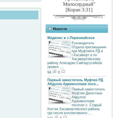
Милосердный"
[Коран 3:31]
Новости
Маджлис в с.Первомайское
Руководитель
Отдела просвещения
при Муфтияте РД в
г.Хасавюрт и по
Хасавюртовскому
району Алигаджи Сайгидгусейнов
провел ...
94
0
Первый заместитель Муфтия РД
Абдулла Аджимоллаев посе...
Первый заместитель
Муфтия Дагестана
Абдулла
Аджимоллаев
посетил с. Старый
Костек Хасавюртовского района,
где после коллективного ...