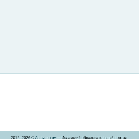
2012–
2026 ©
Ас-сунна.ру
— Исламский образовательный портал.