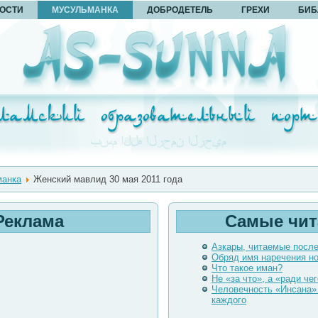
ОСТИ
МУСУЛЬМАНКА
ДОБРОДЕТЕЛЬ
ГРЕХИ
БИБ
анка
Женский мавлид 30 мая 2011 года
Реклама
Самые чи
Азкары, читаемые посл
Обряд имя наречения н
Что такое иман?
Не «за что», а «ради чег
Человечность «Инсана»
каждого