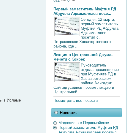
621
0
Первый заместитель Муфтия РД
Абдулла Аджимоллаев посе...
Сегодня, 12 марта,
первый заместитель
Муфтия РД Абдулла
Аджимоллаев
посетил с.
Петраковское Хасавюртовского
района, где ...
Лекция в Центральной Джума-
мечети с.Кокрек
Руководитель
отдела просвещение
при Муфтияте РД в
Хасавюртовском
районе Алигаджи
Сайгидгусейнов провел лекцию в
Центральной ...
ны в Исламе
Посмотреть все новости
Новости:
Маджлис в с.Первомайское
Первый заместитель Муфтия РД
Абдулла Аджимоллаев посетил