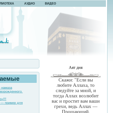
ЛИОТЕКА
АУДИО
ВИДЕО
Аят дня
таемые
Скажи: "Если вы
любите Аллаха, то
е намаза
следуйте за мной, и
оворожденного.
тогда Аллах возлюбит
о»!!!
вас и простит вам ваши
 — пример для
грехи, ведь Аллах —
Прощающий,