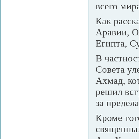
всего мир
Как расска
Аравии, О
Египта, С
В частнос
Совета ул
Ахмад, ко
решил вст
за предел
Кроме тог
священны