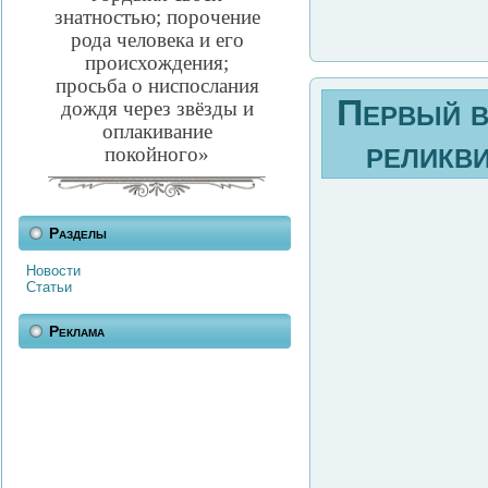
знатностью; порочение
рода человека и его
происхождения;
просьба о ниспослания
Первый в
дождя через звёзды и
оплакивание
реликви
покойного»
Разделы
Новости
Статьи
Реклама