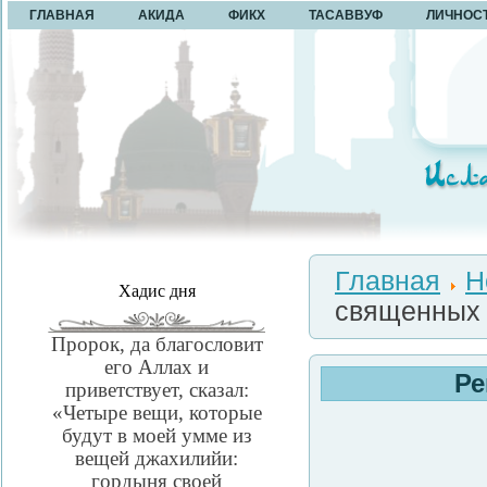
ГЛАВНАЯ
АКИДА
ФИКХ
ТАСАВВУФ
ЛИЧНОС
Главная
Н
Хадис дня
священных 
Пророк, да благословит
его Аллах и
Ре
приветствует, сказал:
«Четыре вещи, которые
будут в моей умме из
вещей джахилийи:
гордыня своей