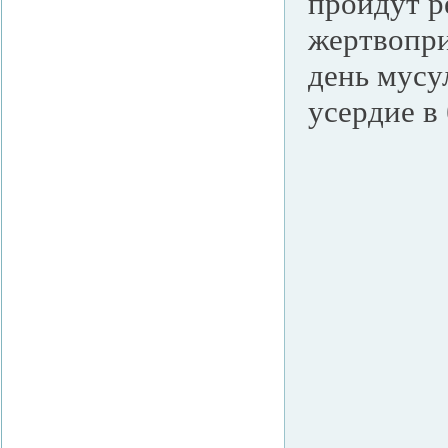
пройдут р
жертвопри
день мусу
усердие в