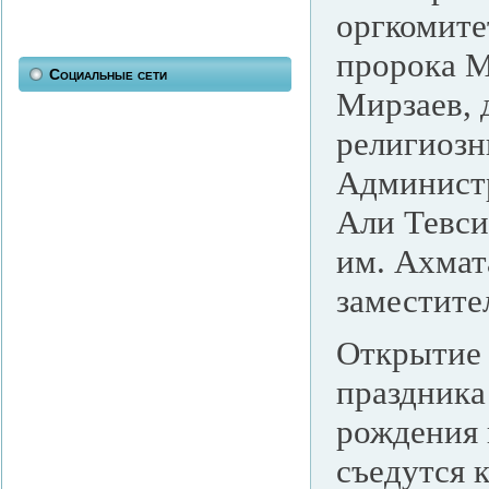
оргкомите
пророка М
Социальные сети
Мирзаев, 
религиоз
Администр
Али Тевси
им. Ахма
заместите
Открытие 
праздника
рождения 
съедутся 