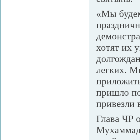
«Мы будем
праздничн
демонстра
хотят их 
долгождан
легких. Мы
приложить
пришло по
привезли в
Глава ЧР 
Мухаммада