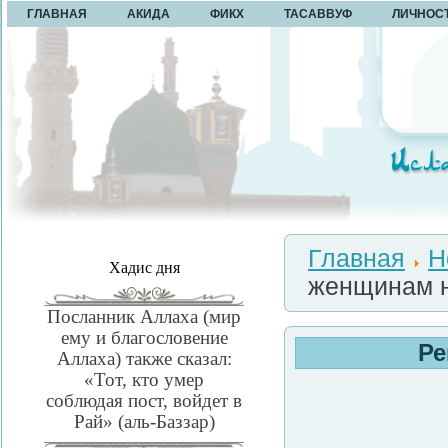
ГЛАВНАЯ
АКИДА
ФИКХ
ТАСАВВУФ
ЛИЧНОС
Главная
Н
Хадис дня
женщинам н
Посланник Аллаха (мир
ему и благословение
Ре
Аллаха) также сказал:
«Тот, кто умер
соблюдая пост, войдет в
Рай» (аль-Баззар)