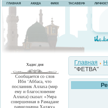
ГЛАВНАЯ
АКИДА
ФИКХ
ТАСАВВУФ
ЛИЧНОС
Главная
Н
Хадис дня
"ФЕТВА"
Сообщается со слов
Ибн ‘Аббаса, что
Ре
посланник Аллаха (мир
ему и благословение
Аллаха) сказал: «Умра
совершенная в Рамадане
равнозначна Хаджу»