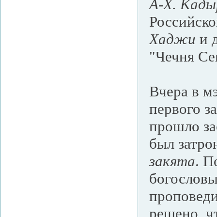
А-Х. Кады
Российско
Хаджи
и 
"Чечня Се
Вчера в м
первого з
прошло за
был затро
закята
. П
богословы
проповеди
решено, ч