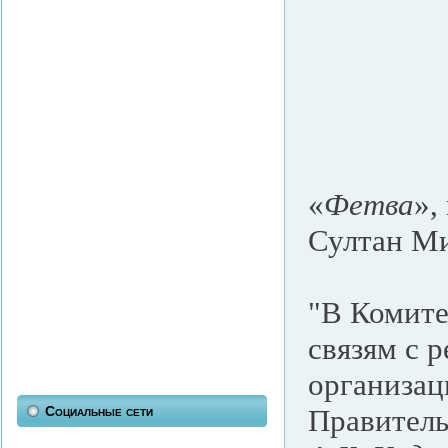
«
Фетва
»,
Султан Ми
"В Комите
связям с 
организац
Социальные сети
Правитель