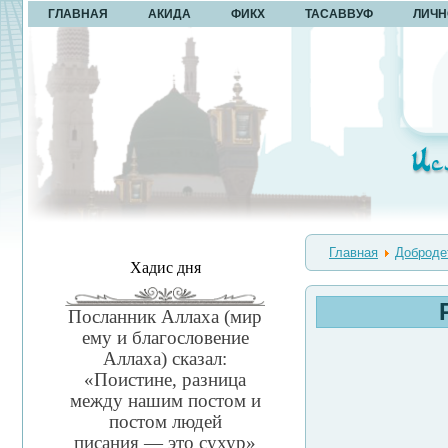
ГЛАВНАЯ
АКИДА
ФИКХ
ТАСАВВУФ
ЛИЧН
Главная
Доброде
Хадис дня
Посланник Аллаха (мир
ему и благословение
Аллаха) сказал:
«Поистине, разница
между нашим постом и
постом людей
писания — это сухур»