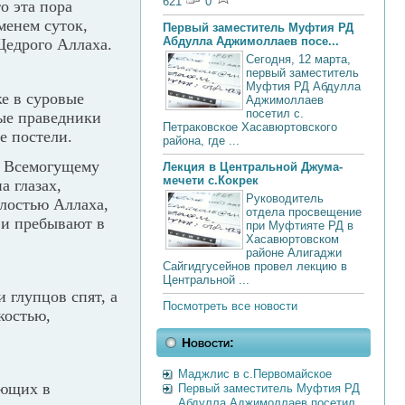
621
0
то эта пора
менем суток,
Первый заместитель Муфтия РД
Абдулла Аджимоллаев посе...
едрого Аллаха.
Сегодня, 12 марта,
первый заместитель
Муфтия РД Абдулла
же в суровые
Аджимоллаев
посетил с.
ые праведники
Петраковское Хасавюртовского
е постели.
района, где ...
е Всемогущему
Лекция в Центральной Джума-
мечети с.Кокрек
а глазах,
Руководитель
лостью Аллаха,
отдела просвещение
 и пребывают в
при Муфтияте РД в
Хасавюртовском
районе Алигаджи
Сайгидгусейнов провел лекцию в
Центральной ...
 глупцов спят, а
Посмотреть все новости
костью,
Новости:
Маджлис в с.Первомайское
ующих в
Первый заместитель Муфтия РД
Абдулла Аджимоллаев посетил