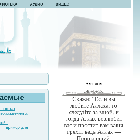
ЛИОТЕКА
АУДИО
ВИДЕО
Аят дня
таемые
Скажи: "Если вы
любите Аллаха, то
е намаза
следуйте за мной, и
оворожденного.
тогда Аллах возлюбит
о»!!!
вас и простит вам ваши
 — пример для
грехи, ведь Аллах —
Прощающий,