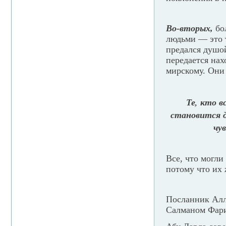
Во-вторых,
бо
людьми — это т
предался душо
передается на
мирскому. Они 
Те, кто 
становится д
чу
Все, что могли
потому что их 
Посланник Алла
Салманом Фари