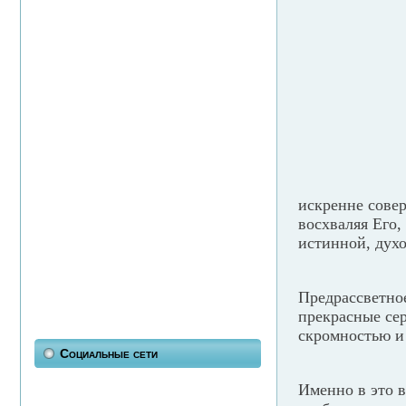
искренне сове
восхваляя Его,
истинной, дух
Предрассветное
прекрасные се
скромностью и
Социальные сети
Именно в это 