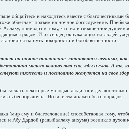
льше общайтесь и находитесь вместе с благочестивыми 
оже облегчает подъем на ночное богослужение. Пребыва
й Аллаху, приводит к тому, что их возвышенное душевно
ходящимся рядом. И из сердец окружающих их людей уход
становятся на путь покорности и богобоязненности.
встает на ночное поклонение, становятся легкими, ка
остаточно малого количества сна, еды и слов. А те, 
вствуют тяжесть и постоянно жалуются на свое здор
 бы сделать некоторые молодые люди, они делают только
жизнь беспорядочна. Но во всем должен быть порядок.
ха (мир ему и благословение) способствовал тому, что
си и Абу Дардой (радыйаллаху анхума) возникло духовно