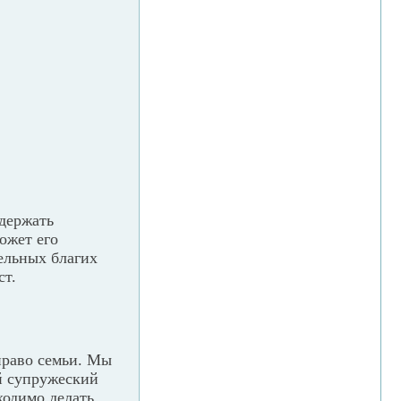
держать
ожет его
ельных благих
ст.
право семьи. Мы
й супружеский
ходимо делать