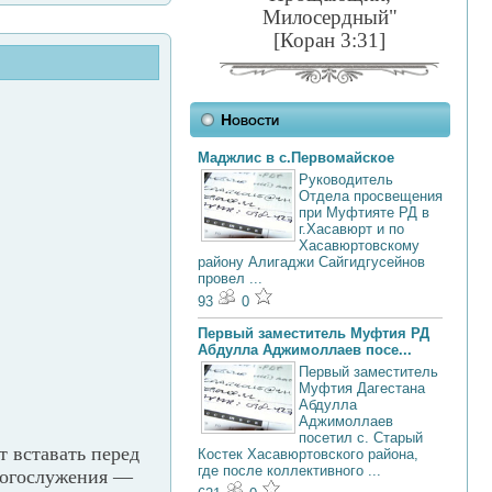
Милосердный"
[Коран 3:31]
Новости
Маджлис в с.Первомайское
Руководитель
Отдела просвещения
при Муфтияте РД в
г.Хасавюрт и по
Хасавюртовскому
району Алигаджи Сайгидгусейнов
провел ...
93
0
Первый заместитель Муфтия РД
Абдулла Аджимоллаев посе...
Первый заместитель
Муфтия Дагестана
Абдулла
Аджимоллаев
посетил с. Старый
 вставать перед
Костек Хасавюртовского района,
где после коллективного ...
богослужения —