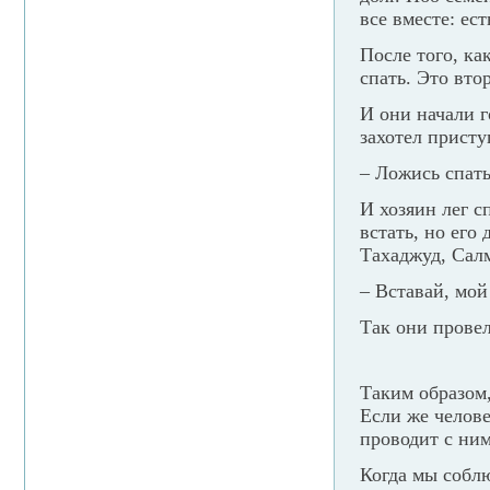
все вместе: ес
После того, ка
спать. Это вто
И они начали г
захотел присту
– Ложись спать
И хозяин лег с
встать, но его
Тахаджуд, Салм
– Вставай, мой
Так они провел
Таким образом,
Если же челове
проводит с ним
Когда мы соблю