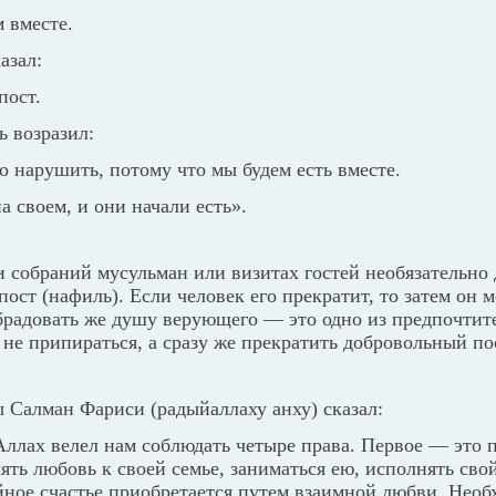
 вместе.
азал:
пост.
ь возразил:
о нарушить, потому что мы будем есть вместе.
на своем, и они начали есть».
 собраний мусульман или визитах гостей необязательно 
ост (нафиль). Если человек его прекратит, то затем он м
брадовать же душу верующего — это одно из предпочтит
не припираться, а сразу же прекратить добровольный по
 Салман Фариси (радыйаллаху анху) сказал:
ллах велел нам соблюдать четыре права. Первое — это 
ть любовь к своей семье, заниматься ею, исполнять сво
йное счастье приобретается путем взаимной любви. Необ