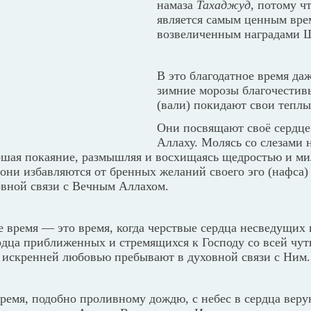
намаза
Тахаджуд
, потому ч
является самым ценным вре
возвеличенным наградами Щ
В это благодатное время да
зимние морозы благочестив
(вали) покидают свои теплы
Они посвящают своё сердц
Аллаху. Молясь со слезами н
ршая покаяние, размышляя и восхищаясь щедростью и ми
 они избавляются от бренных желаний своего эго (нафса)
овной связи с Вечным Аллахом.
 время — это время, когда черствые сердца несведущих и
рдца приближенных и стремящихся к Господу со всей чут
 искренней любовью пребывают в духовной связи с Ним.
время, подобно проливному дождю, с небес в сердца вер