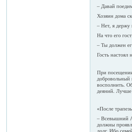
– Давай поедим
Хозяин дома ск
– Нет, я держу 
На что его гост
– Ты должен ег
Гость настоял 
При посещении
добровольный п
восполнить. О
деяний. Лучше 
«После трапезы
– Всевышний А
должны проявля
долг. Ибо семе