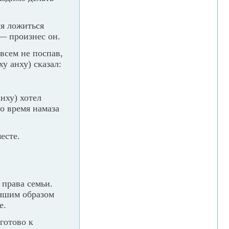
мя ложиться
 — произнес он.
овсем не поспав,
у анху) сказал:
нху) хотел
ло время намаза
есте.
 права семьи.
учшим образом
е.
готово к