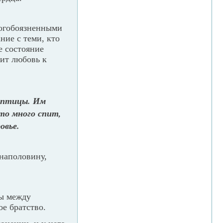
богобоязненными
ние с теми, кто
е состояние
ит любовь к
к птицы. Им
кто много спит,
овье.
 наполовину,
бы между
е братство.