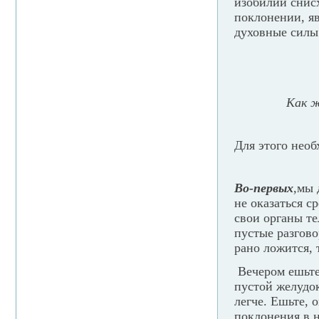
изобилии снис
поклонении, яв
духовные силы
Как ж
Для этого нео
Во-первых
,
мы 
не оказаться с
свои органы те
пустые разгово
рано ложится, 
Вечером ешьте 
пустой желудок
легче. Ешьте,
поклонения в н