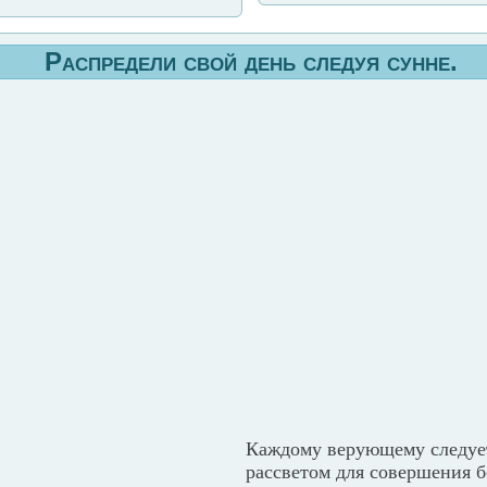
Распредели свой день следуя сунне.
Каждому верующему следует
рассветом для совершения 