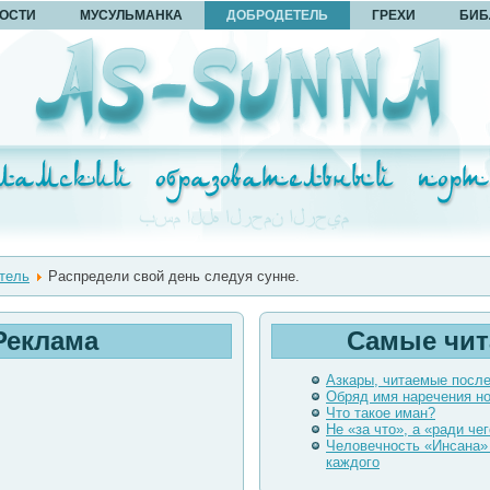
ОСТИ
МУСУЛЬМАНКА
ДОБРОДЕТЕЛЬ
ГРЕХИ
БИБ
тель
Распредели свой день следуя сунне.
Реклама
Самые чи
Азкары, читаемые посл
Обряд имя наречения н
Что такое иман?
Не «за что», а «ради чег
Человечность «Инсана»
каждого