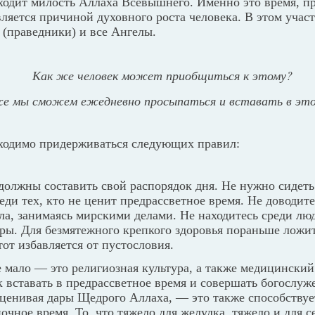
ходит милость Аллаха Всевышнего. Именно это время, п
ляется причиной духовного роста человека. В этом учас
 (праведники) и все Ангелы.
Как же человек может приобщиться к этому?
е мы сможем ежедневно просыпаться и вставать в это
бходимо придерживаться следующих правил:
должны составить свой распорядок дня. Не нужно сидеть
реди тех, кто не ценит предрассветное время. Не доводите
ла, занимаясь мирскими делами. Не находитесь среди лю
ры. Для безмятежного крепкого здоровья пораньше ложит
тот избавляется от пустословия.
мало — это религиозная культура, а также медицинский 
 вставать в предрассветное время и совершать богослуж
 оценивая дары Щедрого Аллаха, — это также способству
очное время. То, что тяжело для желудка, тяжело и для с