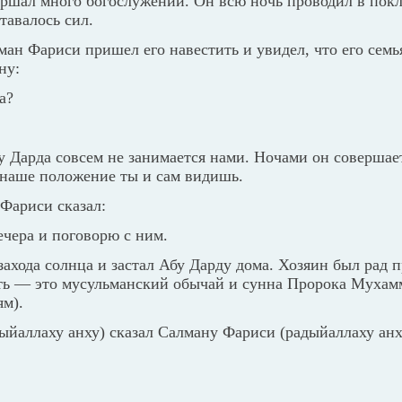
ершал много богослужений. Он всю ночь проводил в покл
ставалось сил.
н Фариси пришел его навестить и увидел, что его семья
ну:
а?
у Дарда совсем не занимается нами. Ночами он совершае
 наше положение ты и сам видишь.
Фариси сказал:
ечера и поговорю с ним.
ахода солнца и застал Абу Дарду дома. Хозяин был рад п
ать — это мусульманский обычай и сунна Пророка Мухамм
ям).
ыйаллаху анху) сказал Салману Фариси (радыйаллаху анх