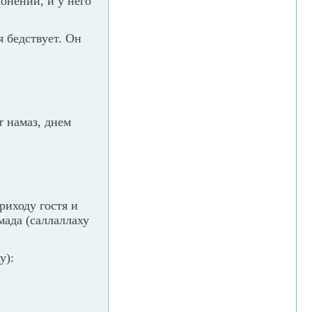
онении, и у него
 бедствует. Он
т намаз, днем
риходу гостя и
ада (саллаллаху
у):