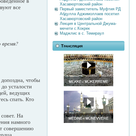
роведенное в
Хасавюртовский район
твуют все
Первый заместитель Муфтия РД
Абдулла Аджимоллаев посетил
Хасавюртовский район
Лекция в Центральной Джума-
мечети с.Кокрек
Маджлис в с. Темираул
 время?
Трансляция
 допоздна, чтобы
 до усталости
дей, ведущих
есь спать. Кто
совет. На
ения намного
ет совершению
ердца.