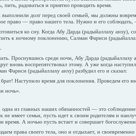
ть, пить, радоваться и приятно проводить время.
к выполнили долг перед своей семьей, мы должны вовре
рое право — право нашего тела. Нужно и его соблюдать,
отовиться ко сну. Когда Абу Дарда (радыйаллаху анху), с
пить к ночному поклонению, Салман Фариси (радыйаллах
.
пать. Проснувшись среди ночи, Абу Дарда (радыйаллаху а
 друг вновь воспрепятствовал этому. А уже когда наступи
ан Фариси (радыйаллаху анху) разбудил его и сказал:
 брат! Наступило время для поклонения. Проведем его вм
и ночь».
 одна из главных наших обязанностей — это соблюдение
к не имеет семьи, пусть идет к своим родителям и наил
и время. А ночью пусть встает и совершает богослужени
даем права своего тела, оно и отдыхает, и своевременно 