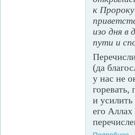
к Пророку
приветств
изо дня в
пути и сп
Перечисли
(да благос
у нас не 
горевать, 
и усилить
его Аллах 
перечисле