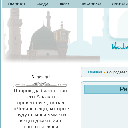
ГЛАВНАЯ
АКИДА
ФИКХ
ТАСАВВУФ
ЛИЧНОС
Главная
Добродетел
Хадис дня
Ре
Пророк, да благословит
его Аллах и
приветствует, сказал:
«Четыре вещи, которые
будут в моей умме из
вещей джахилийи:
гордыня своей