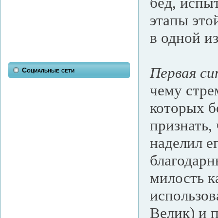
бед, испы
этапы это
в одной и
Первая си
Социальные сети
чему стре
которых б
признать,
наделил е
благодарн
милость к
использов
Велик) и 