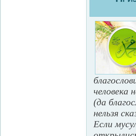
благослов
человека 
(да благо
нельзя ск
Если мусу
открылись