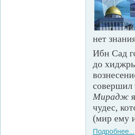
нет знания
Ибн Сад г
до хиджры
вознесени
совершил 
Мирадж
я
чудес, ко
(мир ему 
Подробнее...