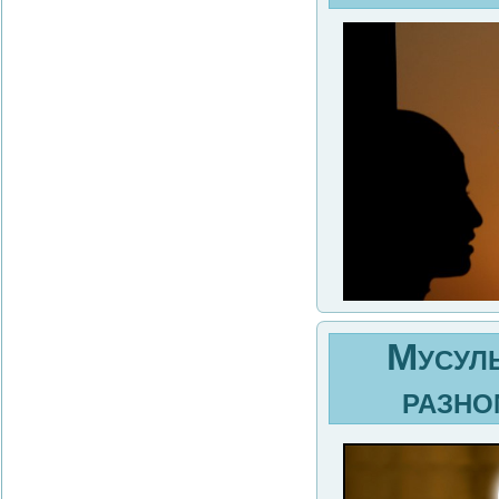
Мусуль
разно