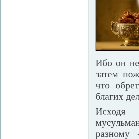
Ибо он не
затем пож
что обрет
благих де
Исходя 
мусульм
разному 