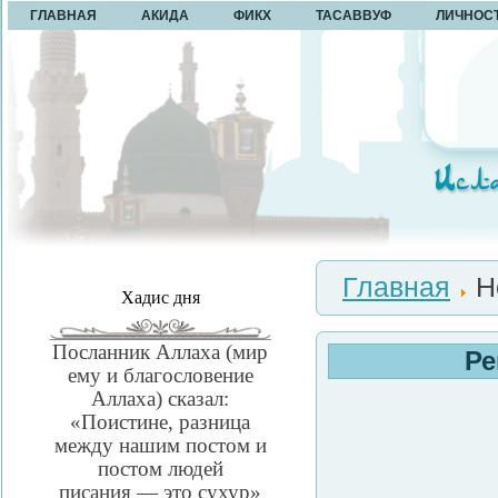
ГЛАВНАЯ
АКИДА
ФИКХ
ТАСАВВУФ
ЛИЧНОС
Главная
Н
Хадис дня
Посланник Аллаха (мир
Ре
ему и благословение
Аллаха) сказал:
«Поистине, разница
между нашим постом и
постом людей
писания — это сухур»