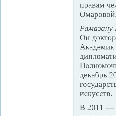
правам че
Омаровой
Рамазану
Он доктор
Академик 
дипломати
Полномочн
декабрь 2
государст
искусств.
В 2011 — 