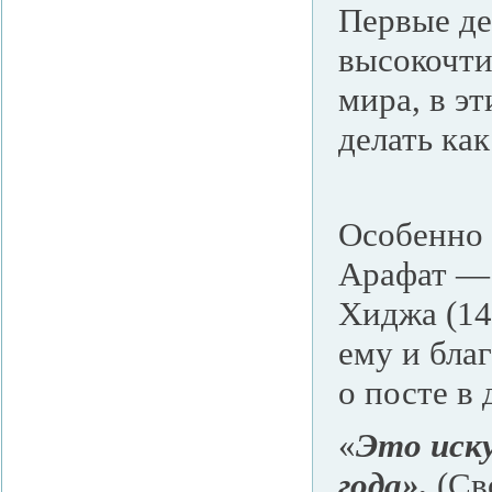
Первые де
высокочти
мира, в э
делать ка
Особенно 
Арафат — 
Хиджа (14
ему и бла
о посте в 
«
Это иску
года».
(Св