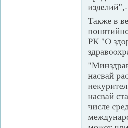
изделий",
Также в в
понятийно
РК "О здо
здравоохр
"Минздрав
насвай ра
некурител
насвай ст
числе сре
междунаро
может при