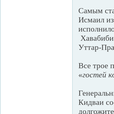
Самым ста
Исмаил из
исполнило
Хавабиби 
Уттар-Пр
Все трое 
«
гостей к
Генеральн
Кидваи со
долгожите